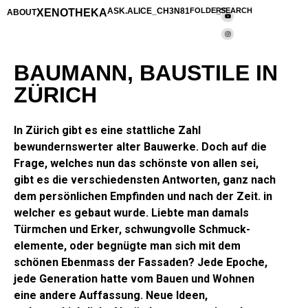
XENOTHEKA
ASK.ALICE_CH3N81
FOLDERS
_SEARCH
ABOUT
BAUMANN, BAUSTILE IN
ZÜRICH
In Zürich gibt es eine stattliche Zahl
bewundernswerter alter Bauwerke. Doch auf die
Frage, welches nun das schönste von allen sei,
gibt es die verschiedensten Ant­worten, ganz nach
dem persönlichen Empfinden und nach der Zeit. in
welcher es gebaut wurde. Liebte man damals
Türmchen und Erker, schwungvolle Schmuck­
elemente, oder begnügte man sich mit dem
schönen Ebenmass der Fassaden? Jede Epoche,
jede Generation hatte vom Bauen und Wohnen
eine andere Auffassung. Neue Ideen,