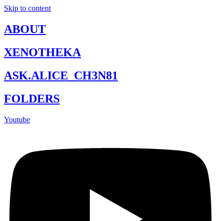
Skip to content
ABOUT
XENOTHEKA
ASK.ALICE_CH3N81
FOLDERS
Youtube